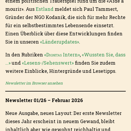
einem politischen Trauerspiel rund um die «Aide à
mourir». Aus
Estland
meldet sich Paul Tammert,
Gründer der NGO Kodanik, die sich für mehr Rechte
für ein selbstbestimmtes Lebensende einsetzt.
Einen Überblick über diese Entwicklungen finden
Sie in unseren
«Länderupdates»
.
In den Rubriken
«
Dignitas
Intern»
,
«Wussten Sie, dass
…»
und
«Lesens-/Sehenswert»
finden Sie zudem
weitere Einblicke, Hintergründe und Lesetipps.
Newsletter im Browser ansehen
Newsletter 01/26 – Februar 2026
Neue Ausgabe, neues Layout: Der erste Newsletter
dieses Jahr erscheint in neuem Gewand, bleibt
inhaltlich aber wie gewohnt reichhaltig und