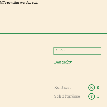
ilfe gewährt werden soll.
Deutsch
Kontrast
K
K
Schriftgrösse
T
T