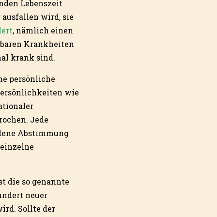
enden Lebenszeit
ausfallen wird, sie
dert
, nämlich einen
ilbaren Krankheiten
al krank sind.
ne persönliche
Persönlichkeiten wie
ationaler
prochen. Jede
undene Abstimmung
 einzelne
t die so genannte
undert neuer
rd. Sollte der