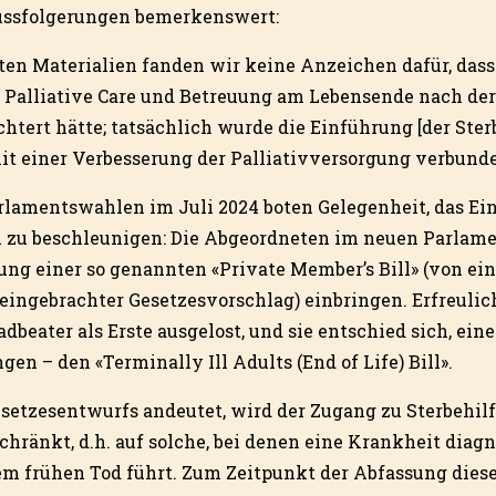
ussfolgerungen bemerkenswert:
ten Materialien fanden wir keine Anzeichen dafür, dass 
r Palliative Care und Betreuung am Lebensende nach der
chtert hätte; tatsächlich wurde die Einführung [der Ster
t einer Verbesserung der Palliativversorgung verbunde
rlamentswahlen im Juli 2024 boten Gelegenheit, das Ei
 zu beschleunigen: Die Abgeordneten im neuen Parlam
ung einer so genannten «Private Member’s Bill» (von ei
eingebrachter Gesetzesvorschlag) einbringen. Erfreuli
beater als Erste ausgelost, und sie entschied sich, ein
gen – den «Terminally Ill Adults (End of Life) Bill».
etzesentwurfs andeutet, wird der Zugang zu Sterbehilf
hränkt, d.h. auf solche, bei denen eine Krankheit diagn
m frühen Tod führt. Zum Zeitpunkt der Abfassung dieses