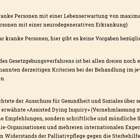
kranke Personen mit einer Lebenserwartung von maxim
ersonen mit einer neurodegenerativen Erkrankung)
bar kranke Personen; hier gibt es keine Vorgaben bezügli
 des Gesetzgebungsverfahrens ist bei allen dreien noch 
enannten derzeitigen Kriterien bei der Behandlung im j
n.
chtete der Ausschuss für Gesundheit und Soziales über s
l erwähnte «Assisted Dying Inquiry» (Vernehmlassung zu
ne Empfehlungen, sondern schriftliche und mündliche
-die-Organisationen und mehreren internationalen Exper
n Widerstands der Palliativpflege gegen die Sterbehilf