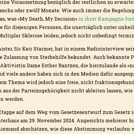
 eine Voraussetzung bezüglich der restlichen zu erwart
. sechs oder zwölf Monate. Wie auch immer die Regelung 
das, was «My Death, My Decision»
in ihrer Kampagne for
e für diejenigen Personen, die unerträglich unter unhe
ultipler Sklerose leiden, jedoch nicht unbedingt termin
ster, Sir Keir Starmer, hat in einem Radiointerview sei
ie Zulassung von Sterbehilfe bekundet. Auch bekannte 
 Aktivistin Dame Esther Rantzen, die hierzulande als «n
und viele andere haben sich in den Medien dafür ausges
m Thema wird jedoch eine freie, nicht fraktionsgeb
ich aus der Parteizugehörigkeit nicht ableiten lassen, wie
n werden.
Etappe auf dem Weg vom Gesetzesentwurf zum Gesetz is
terhaus am 29. November 2024. Angesichts mehrerer h
iemand abschätzen, wie diese Abstimmung verlaufen wi