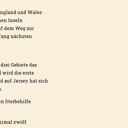
 England und Wales
hen Inseln
auf dem Weg zur
nfang nächsten
 drei Gebiete das
 wird die erste
d auf Jersey hat sich
.
en Sterbehilfe
ximal zwölf