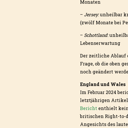
Monaten
–
Jersey
: unheilbar 
(zwölf Monate bei P
–
Schottland
: unheil
Lebenserwartung
Der zeitliche Ablauf
Frage, ob die oben g
noch geändert werde
England und Wales
Im Februar 2024 beri
letztjährigen Artike
Bericht
enthielt kei
britischen Right-to
Angesichts des laute