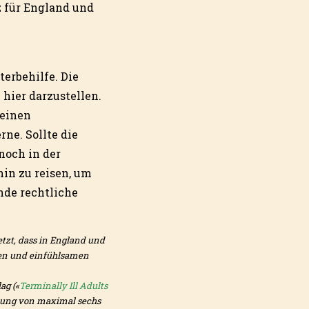
z für England und
terbehilfe. Die
hier darzustellen.
r einen
rne. Sollte die
noch in der
in zu reisen, um
nde rechtliche
setzt, dass in England und
eren und einfühlsamen
ag («
Terminally Ill Adults
artung von maximal sechs