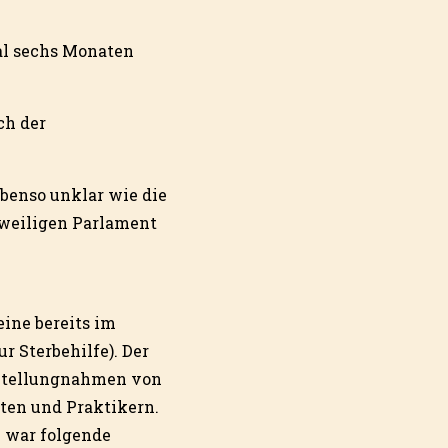
al sechs Monaten
ch der
ebenso unklar wie die
eweiligen Parlament
eine bereits im
r Sterbehilfe). Der
 Stellungnahmen von
ten und Praktikern.
e war folgende