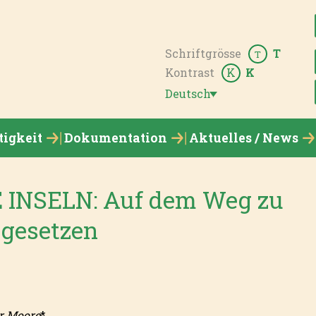
Schriftgrösse
T
T
Kontrast
K
K
Deutsch
tigkeit
Dokumentation
Aktuelles / News
 INSELN: Auf dem Weg zu
egesetzen
or Moore
*