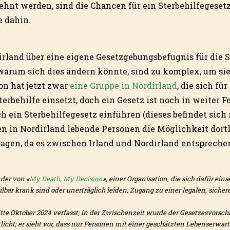
hnt werden, sind die Chancen für ein Sterbehilfegeset
e dahin.
irland über eine eigene Gesetzgebungsbefugnis für die S
warum sich dies ändern könnte, sind zu komplex, um sie 
on hat jetzt zwar
eine Gruppe in Nordirland
, die sich fü
rbehilfe einsetzt, doch ein Gesetz ist noch in weiter Fe
h ein Sterbehilfegesetz einführen (dieses befindet sich 
n in Nordirland lebende Personen die Möglichkeit dorth
ragen, da es zwischen Irland und Nordirland entspreche
nder von «
My Death, My Decision
», einer Organisation, die sich dafür ein
bar krank sind oder unerträglich leiden, Zugang zu einer legalen, sich
tte Oktober 2024 verfasst; in der Zwischenzeit wurde der Gesetzesvorschl
tlicht; er sieht vor, dass nur Personen mit einer geschätzten Lebenserw