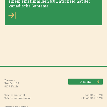
einem einstimmigen 9:0 Entscheid hat der
kanadische Supreme ...
Dignitas
Kontakt
Postfach 17
8127 Forch
Telefon national:
043 366 10 70
Telefon international:
+41 43 366 10 70
Montag bis Freitag