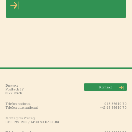
Dignitas
Kontakt
Postfach 17
8127 Forch
Telefon national:
043 366 10 70
Telefon international:
+41 43 366 10 70
Montag bis Freitag
10:00 bis 12:00 / 14:30 bis 16:30 Uhr