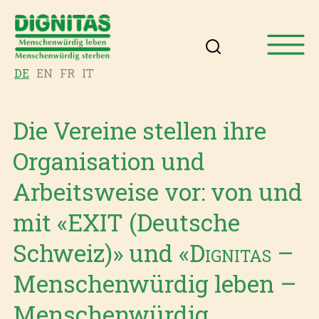
DE
EN
FR
IT
Die Vereine stellen ihre
Organisation und
Arbeitsweise vor: von und
mit «EXIT (Deutsche
Schweiz)» und «
Dignitas
–
Menschenwürdig leben –
Menschenwürdig