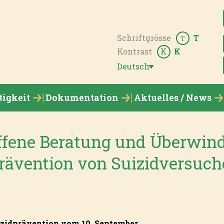
Schriftgrösse
T
T
Kontrast
K
K
Deutsch
tigkeit
Dokumentation
Aktuelles / News
offene Beratung und Überwin
rävention von Suizidversuc
zidprävention vom 10. September.