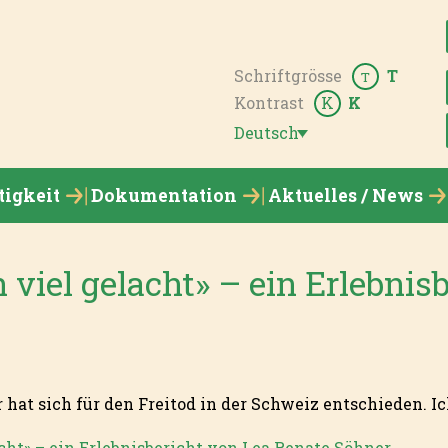
Schriftgrösse
T
T
Kontrast
K
K
Deutsch
tigkeit
Dokumentation
Aktuelles / News
 viel gelacht» – ein Erlebnis
hat sich für den Freitod in der Schweiz entschieden. Ich
cht» – ein Erlebnisbericht von Lea Renate Söhner