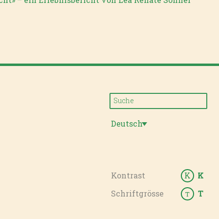
Deutsch
Kontrast
K
K
Schriftgrösse
T
T