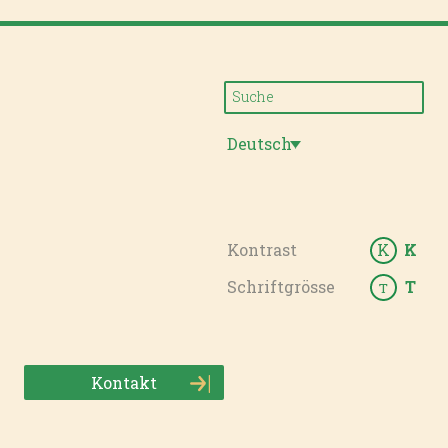
Deutsch
Kontrast
K
K
Schriftgrösse
T
T
Kontakt