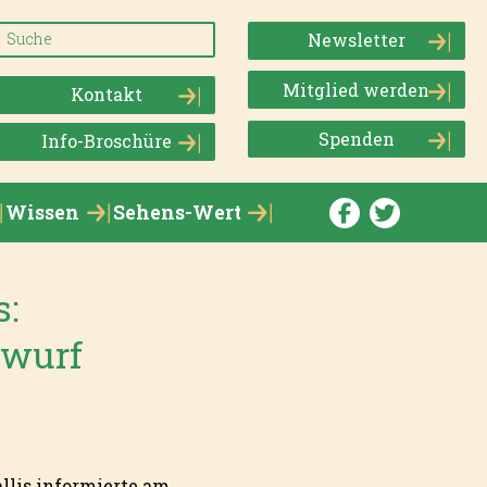
Newsletter
Mitglied werden
Kontakt
Spenden
Info-Broschüre
Wissen
Sehens-Wert
s:
twurf
llis informierte am