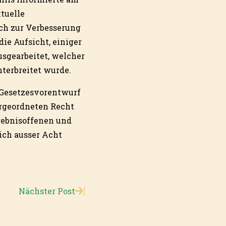
ktuelle
ch zur Verbesserung
ie Aufsicht, einiger
sgearbeitet, welcher
terbreitet wurde.
Gesetzesvorentwurf
ergeordneten Recht
rgebnisoffenen und
ich ausser Acht
Nächster Post