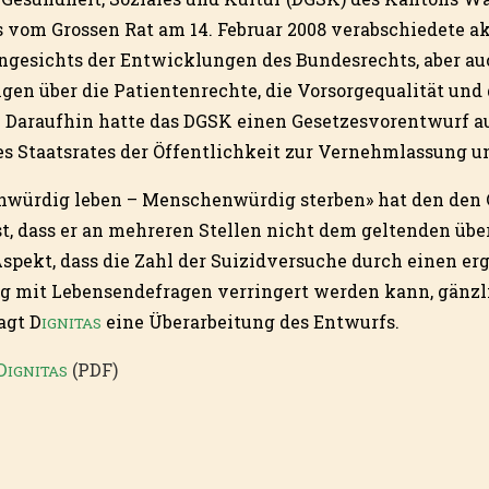
das vom Grossen Rat am 14. Februar 2008 verabschiedete a
ngesichts der Entwicklungen des Bundesrechts, aber au
n über die Patientenrechte, die Vorsorgequalität und d
 Daraufhin hatte das DGSK einen Gesetzesvorentwurf au
s Staatsrates der Öffentlichkeit zur Vernehmlassung un
würdig leben – Menschenwürdig sterben» hat den den 
est, dass er an mehreren Stellen nicht dem geltenden üb
spekt, dass die Zahl der Suizidversuche durch einen e
 mit Lebensendefragen verringert werden kann, gänzl
agt D
eine Überarbeitung des Entwurfs.
IGNITAS
D
(PDF)
IGNITAS