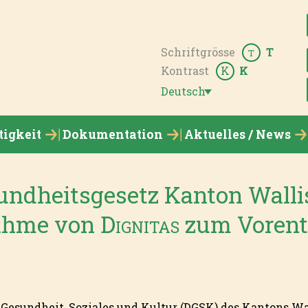
Schriftgrösse
T
T
Kontrast
K
K
Deutsch
tigkeit
Dokumentation
Aktuelles / News
ndheitsgesetz Kanton Walli
ahme von
Dignitas
zum Voren
Gesundheit, Soziales und Kultur (DGSK) des Kantons Wa