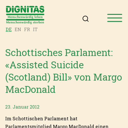
DE
EN
FR
IT
Schottisches Parlament:
«Assisted Suicide
(Scotland) Bill» von Margo
MacDonald
23. Januar 2012
Im Schottischen Parlament hat
Parlamentsmitglied Margo MacDonald einen