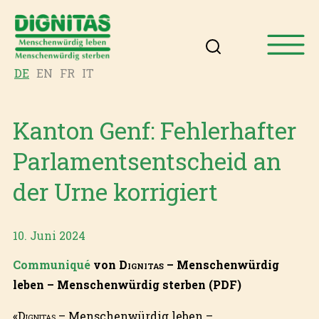
DE
EN
FR
IT
Kanton Genf: Fehlerhafter
Parlamentsentscheid an
der Urne korrigiert
10. Juni 2024
Communiqué
von
Dignitas
– Menschenwürdig
leben – Menschenwürdig sterben (PDF)
«
Dignitas
– Menschenwürdig leben –