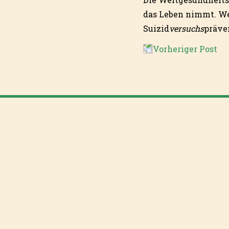
das Leben nimmt. We
Suizid
versuchs
präve
Vorheriger Post