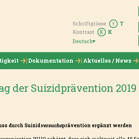
Schriftgrösse
T
T
Kontrast
K
K
Deutsch
tigkeit
Dokumentation
Aktuelles / News
g der Suizidprävention 2019
ss durch Suizid
versuchs
prävention ergänzt werden
organisation WHO schätzt, dass sich weltweit alle 40 