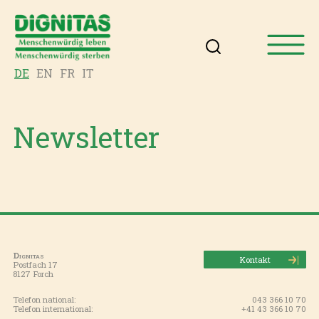
DE
EN
FR
IT
Newsletter
Dignitas
Kontakt
Postfach 17
8127 Forch
Telefon national:
043 366 10 70
Telefon international:
+41 43 366 10 70