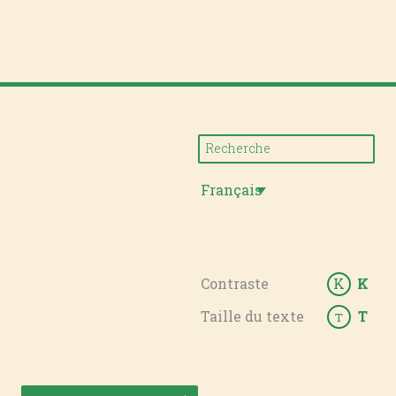
Français
Contraste
K
K
Taille du texte
T
T