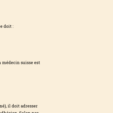
 doit :
n médecin suisse est
é), il doit adresser
’adhésion. Selon nos