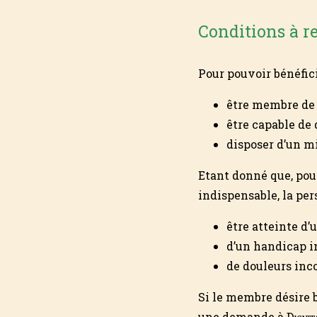
Conditions à r
Pour pouvoir bénéfici
être membre d
être capable de
disposer d’un m
Etant donné que, pou
indispensable, la per
être atteinte d
d’un handicap i
de douleurs inco
Si le membre désire b
une demande à
Dignit