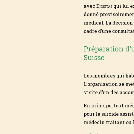
avec
Dignitas
qui lui e
donné provis­oiremen
médical. La décision 
cadre d’une consul­ta
Préparation d’
Suisse
Les membres qui hab
L’organisation se met
visite d’un des acc
En principe, tout méd
pour le suicide assist
méde­cin traitant ou 