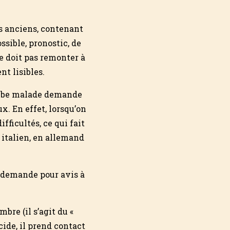
s anciens, contenant
ssible, pronostic, de
e doit pas remonter à
nt lisibles.
tombe malade demande
. En effet, lorsqu’on
fficultés, ce qui fait
 italien, en allemand
a demande pour avis à
bre (il s’agit du «
icide, il prend contact