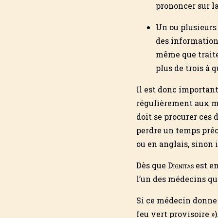
prononcer sur l
Un ou plusieurs
des informations
même que traite
plus de trois à 
Il est donc importan
régulièrement aux mé
doit se procurer ces 
perdre un temps préci
ou en anglais, sinon i
Dès que
Dignitas
est en
l’un des médecins qui
Si ce médecin donne 
feu vert provis­oire »