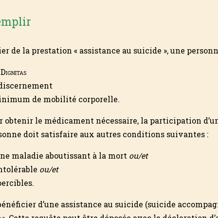
emplir
er de la prestation « assistance au suicide », une personne
e
Dignitas
 discernement
inimum de mobilité corporelle.
r obtenir le médicament nécessaire, la participation d’u
sonne doit satisfaire aux autres conditions suivantes :
’une maladie aboutissant à la mort
ou/et
ntolérable
ou/et
ercibles.
énéficier d’une assistance au suicide (suicide accom­pagn
as
. Cette requête peut être dépo­sée avec la déclaration d