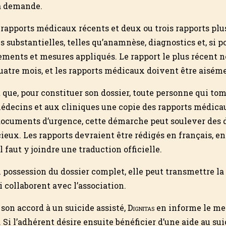
a demande.
 rapports médicaux récents et deux ou trois rapports plu
 substan­tielles, telles qu’anamnèse, diagnos­tics et, si po
ments et mesures appliqués. Le rapport le plus récent n
quatre mois, et les rapports médicaux doivent être aiséme
t que, pour con­stituer son dossier, toute personne qui 
decins et aux cliniques une copie des rapports médicaux
docu­ments d’urgence, cette démarche peut soulever des di
eux. Les rapports devraient être rédigés en français, en
l faut y joindre une traduction officielle.
 possession du dossier complet, elle peut transmettre l
 collaborent avec l’association.
son accord à un suicide assisté,
Dignitas
en informe le mem
). Si l’adhérent désire ensuite bénéficier d’une aide au su