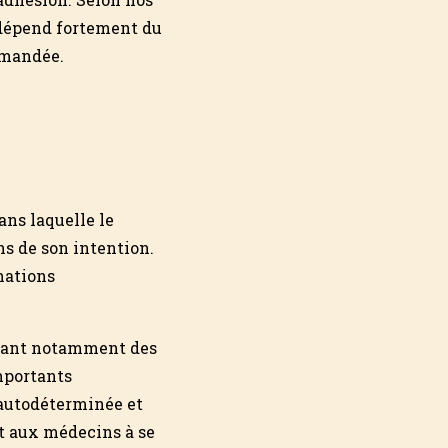
e dépend fortement du
emandée.
ans laquelle le
ns de son intention.
rmations
­nant notam­ment des
importants
e autodéterminée et
rt aux médecins à se