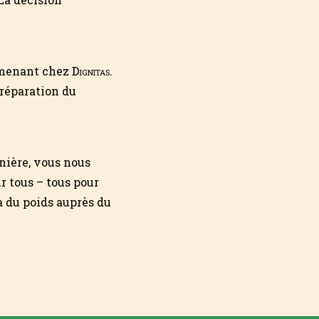
e menant chez
Dignitas
.
préparation du
nière, vous nous
 tous – tous pour
a du poids auprès du