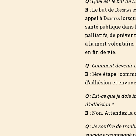
Q
: Quel est le but de
Di
R
: Le but de
Dignitas
es
appel à
Dignitas
lorsqu
santé publique dans 
palliatifs, de préve
à la mort volontaire, 
en fin de vie.
Q
: Comment devenir
R
: 1ère étape : comm
d’adhésion et envoye
Q
: Est-ce que je dois
d’adhésion ?
R
: Non. Attendez la 
Q
: Je souffre de trou
suicide accompagné p