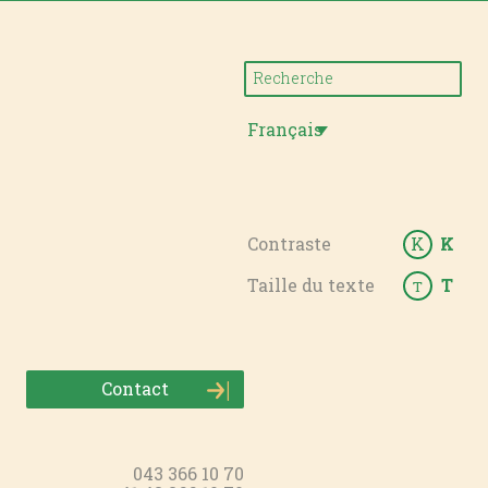
Français
Contraste
K
K
Taille du texte
T
T
Contact
043 366 10 70