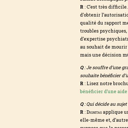
R
: C’est très difficil
d’obtenir l’autorisati
qualité du rapport mé
troubles psychiques, 
d’expertise psychiat
au souhait de mourir
mais une décision m
Q
: Je souffre d’une g
souhaite bénéficier d
R
: Lisez notre broch
bénéficier d’une aide
Q
: Qui décide au suj
R
:
Dignitas
applique un
elle-même et, d’autr
suppose que la pers