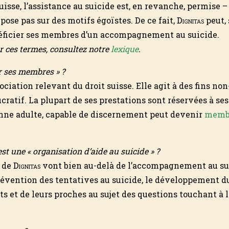
uisse, l’assistance au suicide est, en revanche, permise 
ose pas sur des motifs égoïstes. De ce fait,
Dignitas
peut, 
néficier ses membres d’un accompagnement au suicide.
r ces termes, consultez notre
lexique
.
ur ses membres » ?
ociation relevant du droit suisse. Elle agit à des fins n
ucratif. La plupart de ses prestations sont réservées à s
onne adulte, capable de discernement peut devenir
memb
st une « organisation d’aide au suicide » ?
s de
Dignitas
vont bien au-delà de l’accompagnement au sui
évention des tentatives au suicide, le développement du 
s et de leurs proches au sujet des questions touchant à l