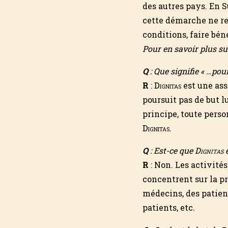
des autres pays. En S
cette démarche ne rep
conditions, faire bé
Pour en savoir plus su
Q
: Que signifie « …po
R
:
Dignitas
est une ass
poursuit pas de but l
principe, toute pers
Dignitas
.
Q
: Est-ce que
Dignitas
e
R
: Non. Les activité
concentrent sur la pr
médecins, des patient
patients, etc.