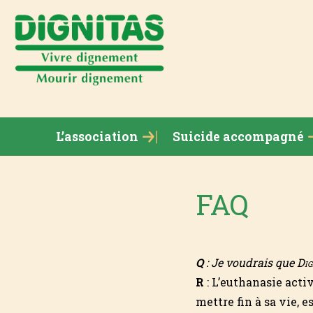
L’association
Suicide accompagné
FAQ
Q
: Je voudrais que
Dig
R
: L’euthanasie acti
mettre fin à sa vie, 