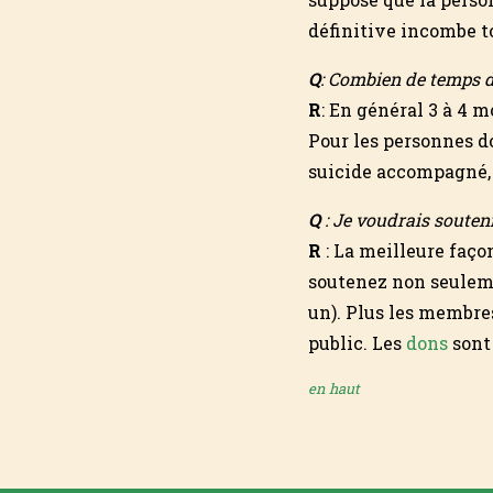
définitive incombe t
Q
: Combien de temps d
R
: En général 3 à 4 
Pour les personnes d
suicide accompagné, i
Q
: Je voudrais souten
R
: La meilleure faço
soutenez non seuleme
un). Plus les membre
public. Les
dons
sont
en haut