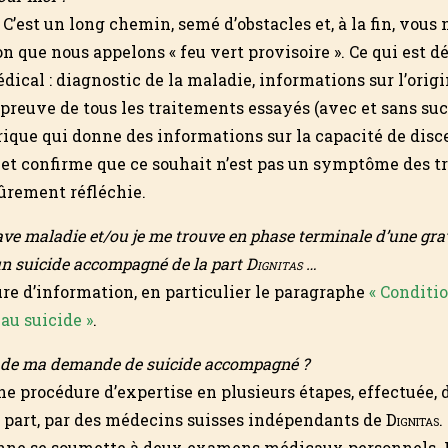
e. C’est un long chemin, semé d’obstacles et, à la fin, vous
on que nous appelons « feu vert provisoire ». Ce qui est d
dical : diagnostic de la maladie, informations sur l’origi
preuve de tous les traitements essayés (avec et sans suc
rique qui donne des informations sur la capacité de dis
 et confirme que ce souhait n’est pas un symptôme des t
ûrement réfléchie.
rave maladie et/ou je me trouve en phase terminale d’une gra
’un suicide accompagné de la part
Dignitas
…
ure d’information, en particulier le paragraphe
« Conditi
 au suicide »
.
et de ma demande de suicide accompagné ?
e procédure d’expertise en plusieurs étapes, effectuée, d
e part, par des médecins suisses indépendants de
Dignitas
.
onne se soumette à deux examens médicaux personnels. 