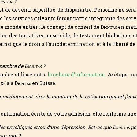
gnitas
?
t de devenir superflue, de disparaître. Personne ne sera 
e les services suivants feront partie intégrante des serv
le monde entier : le concept de conseil de
Dignitas
en mati
ntion des tentatives au suicide, de testament biologiqu
ainsi que le droit à l’autodétermination et à la liberté de
 membre de
Dignitas
?
andez et lisez notre
brochure d’information
. 2e étape : 
z-la à
Dignitas
en Suisse.
 immédiatement virer le montant de la cotisation quand j’e
confirmation écrite de votre adhésion, elle renferme une
bles psychiques et/ou d’une dépression. Est-ce que
Dignitas
pe
our moi ?