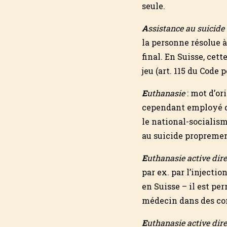
seule.
A
ssistance au suicide
la personne résolue à
final. En Suisse, cet
jeu (art. 115 du Code 
E
uthanasie
: mot d’or
cependant employé da
le national-socialism
au suicide propremen
E
uthanasie active dire
par ex. par l’injecti
en Suisse – il est pe
médecin dans des con
E
uthanasie active dir