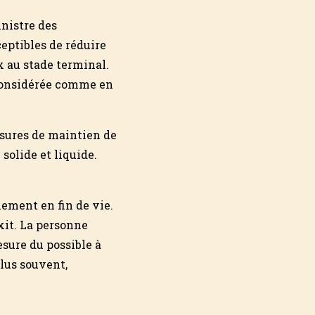
inistre des
eptibles de réduire
x au stade terminal.
t considérée comme en
sures de maintien de
 solide et liquide.
nement en fin de vie.
xit. La personne
esure du possible à
plus souvent,