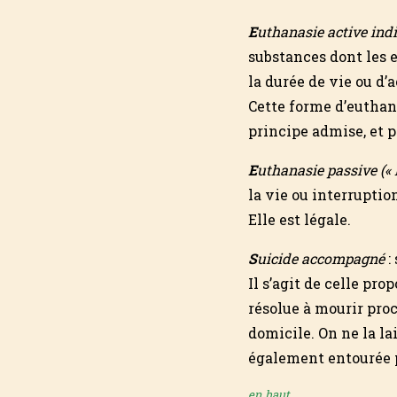
E
uthanasie active indi
substances dont les e
la durée de vie ou d’
Cette forme d’euthan
principe admise, et 
E
uthanasie passive («
la vie ou interruption
Elle est légale.
S
uicide accompagné
:
Il s’agit de celle pr
résolue à mourir proc
domicile. On ne la la
également entourée p
en haut