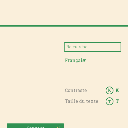
Français
Contraste
K
K
Taille du texte
T
T