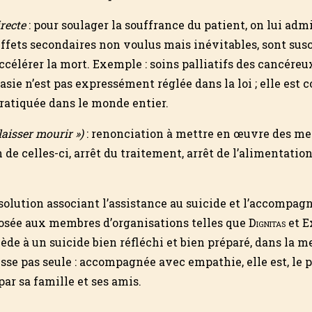
recte
: pour soulager la souffrance du patient, on lui adm
ffets secondaires non voulus mais inévitables, sont susc
accélérer la mort. Exemple : soins palliatifs des cancéreu
asie n’est pas expressément réglée dans la loi ; elle es
pratiquée dans le monde entier.
laisser mourir
»)
: renonciation à mettre en œuvre des me
 de celles-ci, arrêt du traitement, arrêt de l’alimentation
 solution associant l’assistance au suicide et l’accompag
oposée aux membres d’organisations telles que
Dignitas
et E
ède à un suicide bien réfléchi et bien préparé, dans la m
isse pas seule : accompagnée avec empathie, elle est, le 
ar sa famille et ses amis.