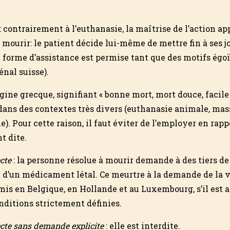
: contrairement à l’euthanasie, la maîtrise de l’action ap
 mourir: le patient décide lui-même de mettre fin à ses jo
te forme d’assistance est permise tant que des motifs égo
pénal suisse).
igine grecque, signifiant « bonne mort, mort douce, facile
ns des contextes très divers (euthanasie animale, mass
e). Pour cette raison, il faut éviter de l’employer en rapp
t dite.
cte
: la personne résolue à mourir demande à des tiers de 
on d’un médicament létal. Ce meurtre à la demande de la v
rmis en Belgique, en Hollande et au Luxembourg, s’il est
ditions strictement définies.
ecte sans demande explicite
: elle est interdite.