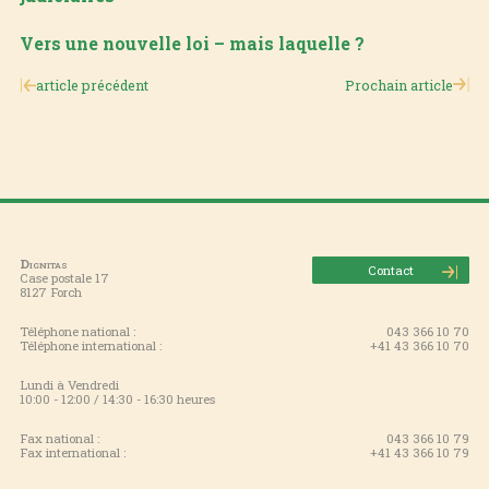
Vers une nouvelle loi – mais laquelle ?
article précédent
Prochain article
Dignitas
Contact
Case postale 17
8127 Forch
Téléphone national :
043 366 10 70
Téléphone international :
+41 43 366 10 70
Lundi à Vendredi
10:00 - 12:00 / 14:30 - 16:30 heures
Fax national :
043 366 10 79
Fax international :
+41 43 366 10 79