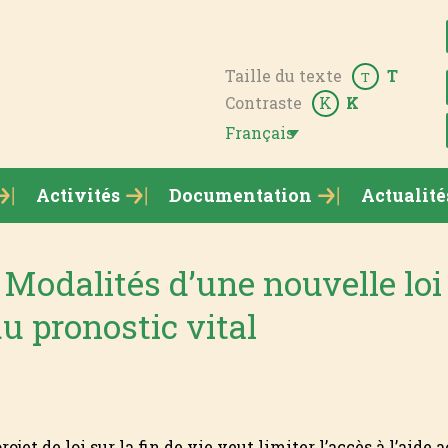
Taille du texte
T
T
Contraste
K
K
Français
Activités
Documentation
Actualité
odalités d’une nouvelle loi :
u pronostic vital
rojet de loi sur la fin de vie veut limiter l’accès à l’aide