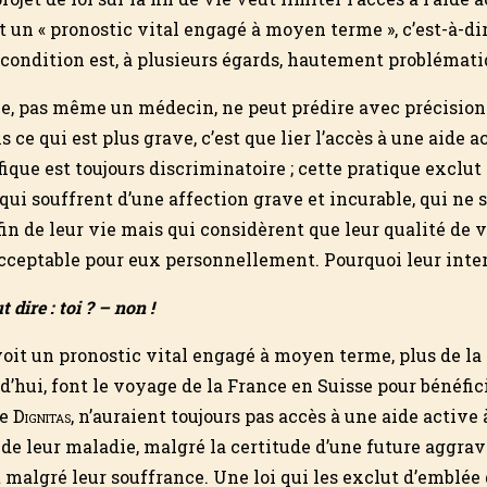
un « pronostic vital engagé à moyen terme », c’est-à-dir
 condition est, à plusieurs égards, hautement problémati
ne, pas même un médecin, ne peut prédire avec précisio
 ce qui est plus grave, c’est que lier l’accès à une aide a
fique est toujours discriminatoire ; cette pratique exclut
qui souffrent d’une affection grave et incurable, qui ne 
in de leur vie mais qui considèrent que leur qualité de vi
ceptable pour eux personnellement. Pourquoi leur interd
dire : toi ? – non !
voit un pronostic vital engagé à moyen terme, plus de la
d’hui, font le voyage de la France en Suisse pour bénéfic
de
Dignitas
, n’auraient toujours pas accès à une aide active
 de leur maladie, malgré la certitude d’une future aggrav
 malgré leur souffrance. Une loi qui les exclut d’emblée 