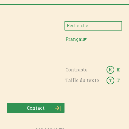
Français
Contraste
K
K
Taille du texte
T
T
Contact