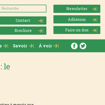
Newsletter
Adhésion
Contact
Faire un don
Brochure
s
Savoir
Á voir
 le
 active à mourir aux