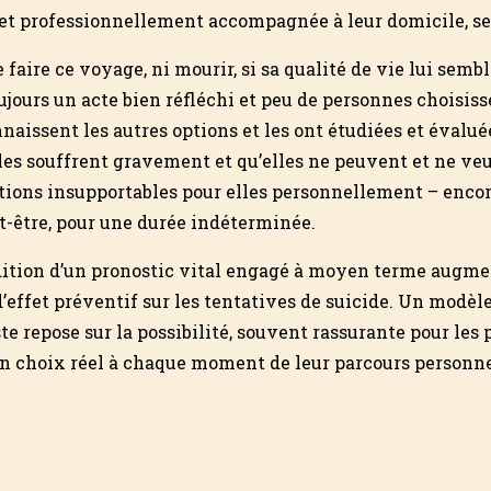
e et professionnellement accompagnée à leur domicile, s
faire ce voyage, ni mourir, si sa qualité de vie lui semb
oujours un acte bien réfléchi et peu de personnes choisiss
onnaissent les autres options et les ont étudiées et évalué
lles souffrent gravement et qu’elles ne peuvent et ne ve
tions insupportables pour elles personnellement – enco
t-être, pour une durée indéterminée.
ndition d’un pronostic vital engagé à moyen terme augme
 d’effet préventif sur les tentatives de suicide. Un modè
e repose sur la possibilité, souvent rassurante pour les
un choix réel à chaque moment de leur parcours personnel