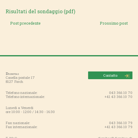
Risultati del sondaggio (pdf)
Post precedente
Prossimo post
Dignitas
Contatto
Casella postale 17
8127 Forch
Telefono nazionale:
043 366 10 70
Telefono internazionale:
+41 43 366 10 70
Lunedi a Venerdi
ore 10:00 - 12:00 / 14:30 - 16:30
Fax nazionale:
043 366 10 79
Fax internazionale:
+41 43 366 10 79