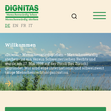
DE
EN
FR
IT
Willkommen
«
Dignitas
– Menschenwürdig leben – Menschenwürdig
sterben» ist ein Verein Schweizerischen Rechts und
wurde am 17. Mai 1998 auf der Forch (bei Zürich)
gegründet. Wir sind eine international und schweizweit
tätige Menschenrechtsorganisation.