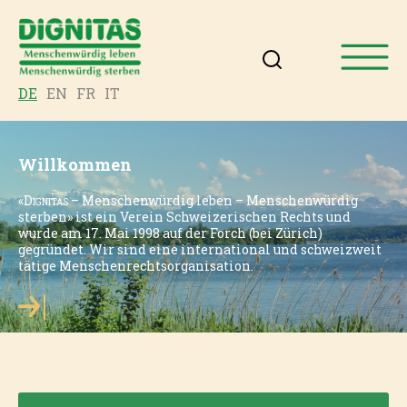
DE
EN
FR
IT
Willkommen
«
Dignitas
– Menschenwürdig leben – Menschenwürdig
sterben» ist ein Verein Schweizerischen Rechts und
wurde am 17. Mai 1998 auf der Forch (bei Zürich)
gegründet. Wir sind eine international und schweizweit
tätige Menschenrechtsorganisation.