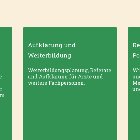
Aufklärung und
Re
Weiterbildung
Po
Weiterbild­ungsplanung, Referate
Wi
e
und Aufklärung für Ärzte und
und
weitere Fachpersonen.
Me
r
un
um