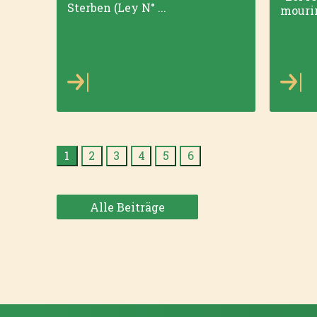
Sterben (Ley N° ...
mourir
1
2
3
4
5
6
Alle Beiträge