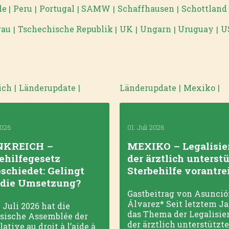
de
Peru
Portugal
SAMW
Schaffhausen
Schottland
|
|
|
|
|
gau
Tschechische Republik
UK
Ungarn
Uruguay
U
|
|
|
|
|
ich
|
Länderupdate
|
Länderupdate
|
Mexiko
|
2026
01. Juli 2026
KREICH –
MEXIKO – Legalisie
ehilfegesetz
der ärztlich unterst
schiedet: Gelingt
Sterbehilfe vorantre
 die Umsetzung?
Gastbeitrag von Asunci
Álvarez* Seit letztem Ja
 Juli 2026 hat die
das Thema der Legalisie
sische Assemblée der
der ärztlich unterstützt
lative au droit à l’aide à