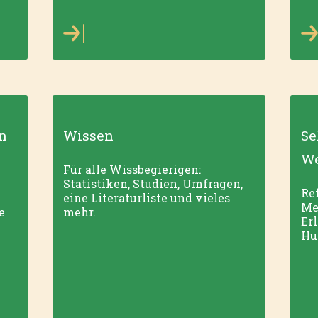
n
Wissen
Se
We
Für alle Wissbegierigen:
Statistiken, Studien, Umfragen,
Ref
eine Literaturliste und vieles
Me
e
mehr.
Er
Hu