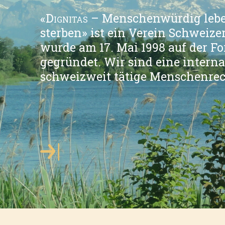
«
Dignitas
– Menschenwürdig leb
sterben» ist ein Verein Schweiz
wurde am 17. Mai 1998 auf der For
gegründet. Wir sind eine intern
schweizweit tätige Menschenrec