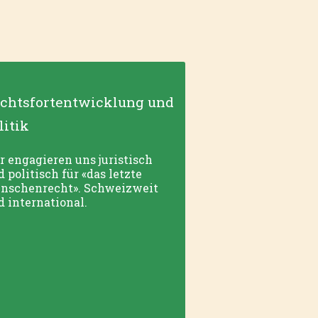
chtsfortentwicklung und
litik
r engagieren uns juristisch
 politisch für «das letzte
nschenrecht». Schweizweit
d international.