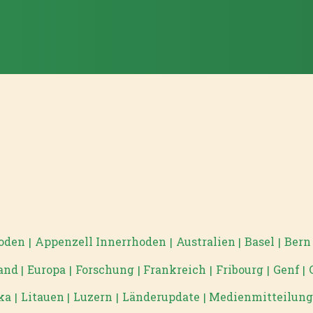
hoden
Appenzell Innerrhoden
Australien
Basel
Bern
|
|
|
|
and
Europa
Forschung
Frankreich
Fribourg
Genf
|
|
|
|
|
|
ka
Litauen
Luzern
Länderupdate
Medienmitteilun
|
|
|
|