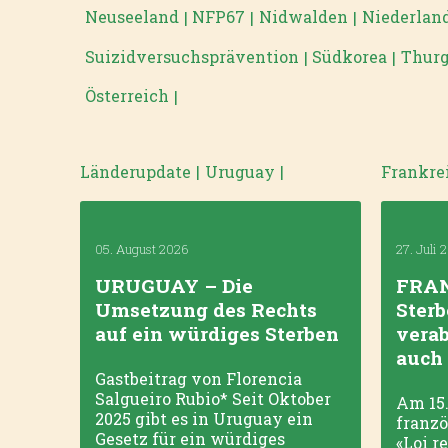
Neuseeland
NFP67
Nidwalden
Niederlan
|
|
|
Suizidversuchsprävention
Südkorea
Thur
|
|
Österreich
|
Länderupdate
|
Uruguay
|
Frankre
05. August 2026
27. Juli 
URUGUAY – Die
FRAN
Umsetzung des Rechts
Sterb
auf ein würdiges Sterben
verab
auch
Gastbeitrag von Florencia
Salgueiro Rubio* Seit Oktober
Am 15.
2025 gibt es in Uruguay ein
franzö
Gesetz für ein würdiges
«Loi re