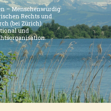
en – Menschenwürdig
erischen Rechts und
ch (bei Zürich)
ational und
htsorganisation.