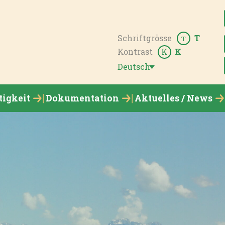
Schriftgrösse
T
T
Kontrast
K
K
Deutsch
tigkeit
Dokumentation
Aktuelles / News