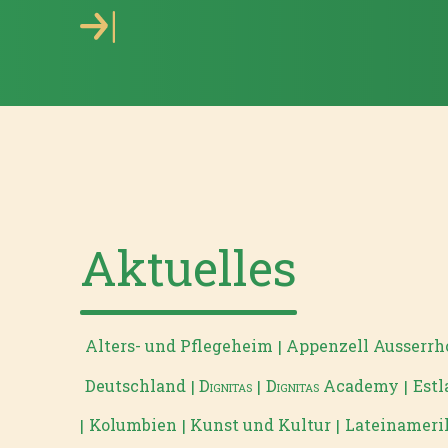
Aktuelles
Alters- und Pflegeheim
Appenzell Ausserr
|
Deutschland
Dignitas
Dignitas
Academy
Estl
|
|
|
Kolumbien
Kunst und Kultur
Lateinameri
|
|
|