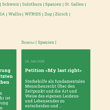
Schweiz
Solothurn
Spanien
St. Gallen
|
|
|
|
|
SA
Wallis
WFRtDS
Zug
Zürich
|
|
|
|
|
Dignitas
|
Spanien
|
Alters-
24. Juni 2026
22. Mai
rung
Petition «My last right»
Zürc
ützten
«Sel
Sterbehilfe als fundamentales
iben
im H
Menschenrecht Über den
Gege
Zeitpunkt und die Art und
ón
Weise des eigenen Leidens-
hr ist
Anges
und Lebensendes zu
rung
Volks
entscheiden und ...
en
«Sel