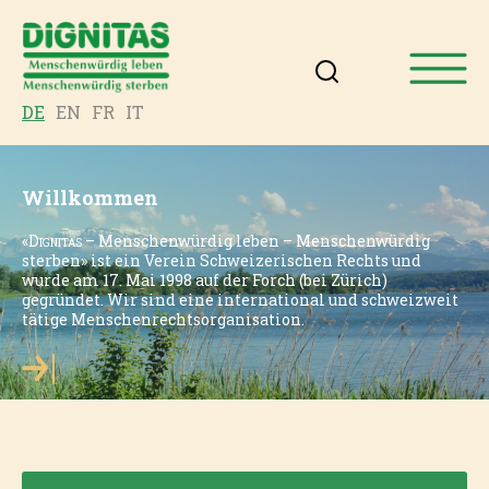
DE
EN
FR
IT
Willkommen
«
Dignitas
– Menschenwürdig leben – Menschenwürdig
sterben» ist ein Verein Schweizerischen Rechts und
wurde am 17. Mai 1998 auf der Forch (bei Zürich)
gegründet. Wir sind eine international und schweizweit
tätige Menschenrechtsorganisation.