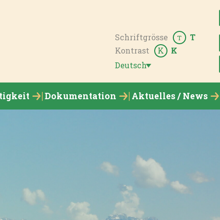
Schriftgrösse
T
T
Kontrast
K
K
Deutsch
tigkeit
Dokumentation
Aktuelles / News