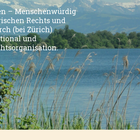
en – Menschenwürdig
erischen Rechts und
ch (bei Zürich)
ational und
htsorganisation.