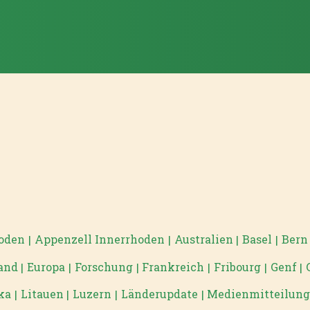
hoden
Appenzell Innerrhoden
Australien
Basel
Bern
|
|
|
|
and
Europa
Forschung
Frankreich
Fribourg
Genf
|
|
|
|
|
|
ka
Litauen
Luzern
Länderupdate
Medienmitteilun
|
|
|
|