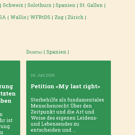
Schweiz
Solothurn
Spanien
St. Gallen
|
|
|
|
|
SA
Wallis
WFRtDS
Zug
Zürich
|
|
|
|
|
Dignitas
|
Spanien
|
Alters-
24. Juni 2026
22. Mai
rung
Petition «My last right»
Zürc
ützten
«Sel
Sterbehilfe als fundamentales
iben
im H
Menschenrecht Über den
Gege
Zeitpunkt und die Art und
ón
Weise des eigenen Leidens-
hr ist
Anges
und Lebensendes zu
rung
Volks
entscheiden und ...
en
«Sel