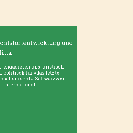
chtsfortentwicklung und
litik
r engagieren uns juristisch
 politisch für «das letzte
nschenrecht». Schweizweit
d international.