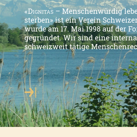
«
Dignitas
– Menschenwürdig leb
sterben» ist ein Verein Schweiz
wurde am 17. Mai 1998 auf der For
gegründet. Wir sind eine intern
schweizweit tätige Menschenrec