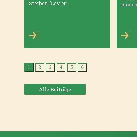
Sterben (Ley N° ...
mourir
1
2
3
4
5
6
Alle Beiträge