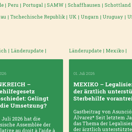
de
Peru
Portugal
SAMW
Schaffhausen
Schottland
|
|
|
|
|
gau
Tschechische Republik
UK
Ungarn
Uruguay
U
|
|
|
|
|
ich
|
Länderupdate
|
Länderupdate
|
Mexiko
|
2026
01. Juli 2026
KREICH –
MEXIKO – Legalisie
ehilfegesetz
der ärztlich unterst
schiedet: Gelingt
Sterbehilfe vorantre
 die Umsetzung?
Gastbeitrag von Asunci
Álvarez* Seit letztem Ja
 Juli 2026 hat die
das Thema der Legalisie
sische Assemblée der
der ärztlich unterstützt
lative au droit à l’aide à