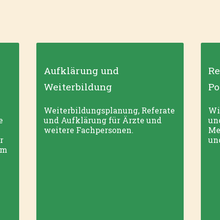
Aufklärung und
Re
Weiterbildung
Po
Weiterbild­ungsplanung, Referate
Wi
e
und Aufklärung für Ärzte und
und
weitere Fachpersonen.
Me
r
un
um