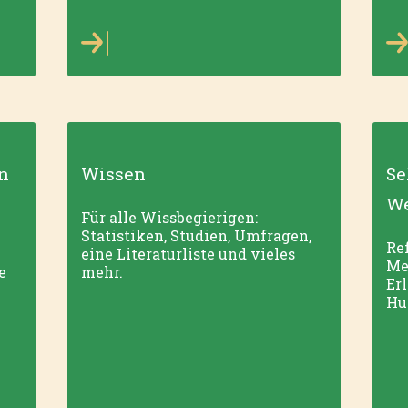
n
Wissen
Se
We
Für alle Wissbegierigen:
Statistiken, Studien, Umfragen,
Ref
eine Literaturliste und vieles
Me
e
mehr.
Er
Hu