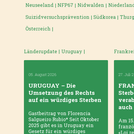
Neuseeland
NFP67
Nidwalden
Niederlan
|
|
|
Suizidversuchsprävention
Südkorea
Thur
|
|
Österreich
|
Länderupdate
|
Uruguay
|
Frankre
05. August 2026
27. Juli 
URUGUAY – Die
FRAN
Umsetzung des Rechts
Sterb
auf ein würdiges Sterben
verab
auch
Gastbeitrag von Florencia
Salgueiro Rubio* Seit Oktober
Am 15.
2025 gibt es in Uruguay ein
franzö
Gesetz für ein würdiges
«Loi re