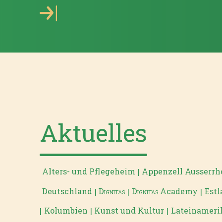
Aktuelles
Alters- und Pflegeheim
Appenzell Ausserr
|
Deutschland
Dignitas
Dignitas
Academy
Estl
|
|
|
Kolumbien
Kunst und Kultur
Lateinameri
|
|
|