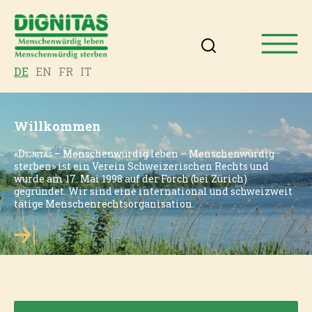
DE
EN
FR
IT
Willkommen
«
Dignitas
– Menschenwürdig leben – Menschenwürdig
sterben» ist ein Verein Schweizerischen Rechts und
wurde am 17. Mai 1998 auf der Forch (bei Zürich)
gegründet. Wir sind eine international und schweizweit
tätige Menschenrechtsorganisation.