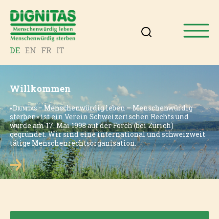
DE
EN
FR
IT
Willkommen
«
Dignitas
– Menschenwürdig leben – Menschenwürdig
sterben» ist ein Verein Schweizerischen Rechts und
wurde am 17. Mai 1998 auf der Forch (bei Zürich)
gegründet. Wir sind eine international und schweizweit
tätige Menschenrechtsorganisation.