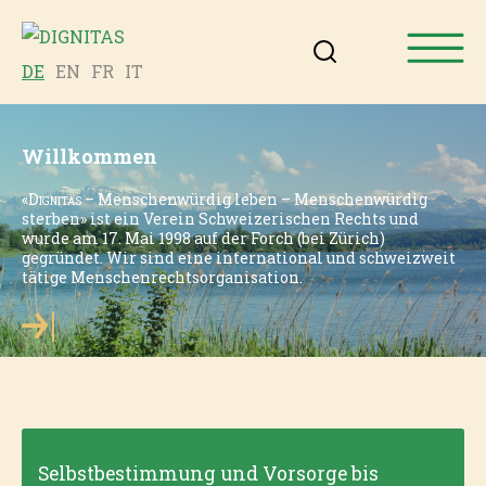
DE
EN
FR
IT
Willkommen
«
Dignitas
– Menschenwürdig leben – Menschenwürdig
sterben» ist ein Verein Schweizerischen Rechts und
wurde am 17. Mai 1998 auf der Forch (bei Zürich)
gegründet. Wir sind eine international und schweizweit
tätige Menschenrechtsorganisation.
Selbstbestimmung und Vorsorge bis